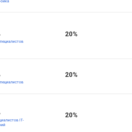
ойка
%
20%
специалистов
%
20%
специалистов
%
20%
циалистов IT-
ний