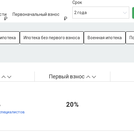
Срок
2 года
сти
Первоначальный взнос
ипотека
Ипотека без первого взноса
Военная ипотека
П
а
Первый взнос
%
20%
специалистов