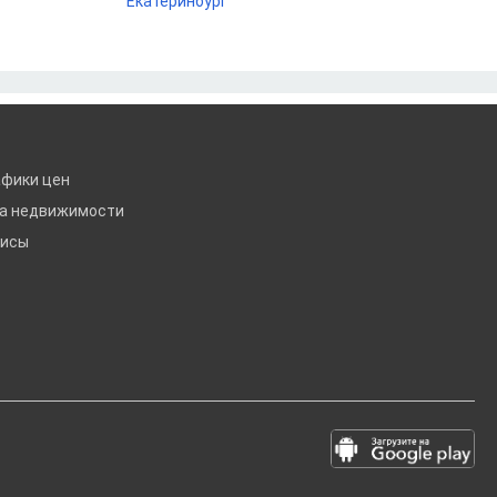
Екатеринбург
афики цен
ка недвижимости
висы