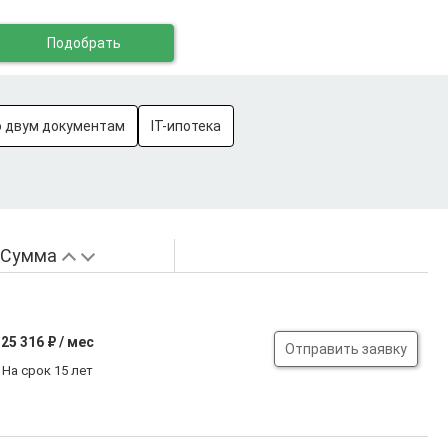
Подобрать
о двум документам
IT-ипотека
Сумма
25 316
₽ / мес
Отправить заявку
На срок 15 лет