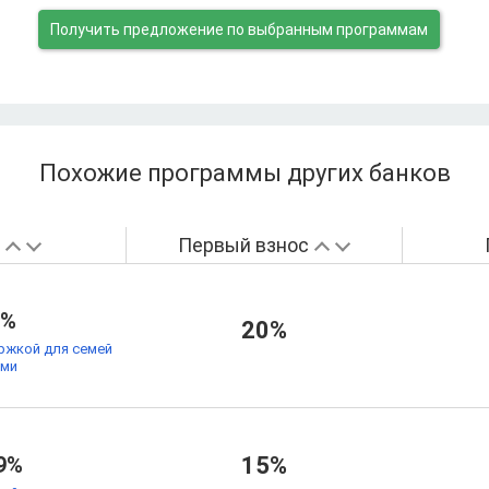
Получить предложение
по выбранным программам
Похожие программы других банков
а
Первый взнос
9%
20%
ржкой для семей
ьми
9%
15%