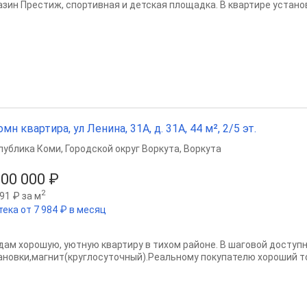
азин Престиж, спортивная и детская площадка. В квартире установ
омн квартира, ул Ленина, 31А, д. 31А, 44 м², 2/5 эт.
публика Коми
,
Городской округ Воркута
,
Воркута
500 000 ₽
2
91 ₽ за м
тека от 7 984 ₽ в месяц
дам хорошую, уютную квартиру в тихом районе. В шаговой доступн
ановки,магнит(круглосуточный).Реальному покупателю хороший тор