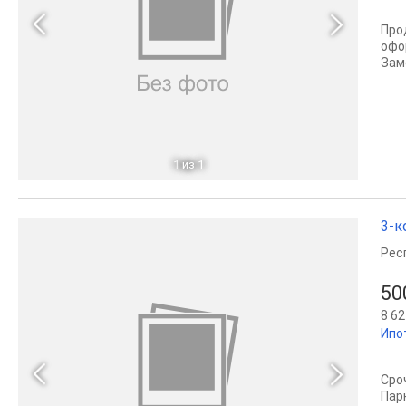
Про
офо
Зам
1
из 1
3-к
Рес
50
8 62
Ипо
Сро
Пар