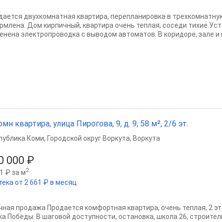
дается двухкомнатная квартира, перепланировка в трехкомнатну
рмлена. Дом кирпичный, квартира очень теплая, соседи тихие.Ус
енена электропроводка с выводом автоматов. В коридоре, зале и н
омн квартира, улица Пирогова, 9, д. 9, 58 м², 2/6 эт.
публика Коми
,
Городской округ Воркута
,
Воркута
0 000 ₽
2
1 ₽ за м
тека от 2 661 ₽ в месяц
чная продажа Продается комфортная квартира, очень теплая, 2 э
ка Победы. В шаговой доступности, остановка, школа 26, строител