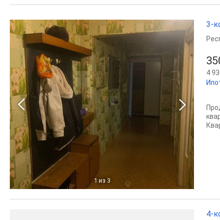
3-к
Рес
35
4 93
Ипо
Про
квар
Ква
1
из 3
4-к