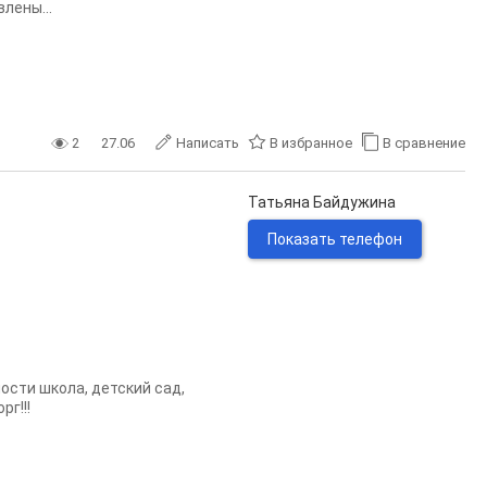
лены...
2
27.06
Написать
В избранное
В сравнение
Татьяна Байдужина
Показать телефон
ости школа, детский сад,
г!!!