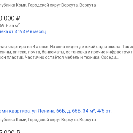
публика Коми
,
Городской округ Воркута
,
Воркута
0 000 ₽
2
69 ₽ за м
тека от 3 193 ₽ в месяц
ная квартира на 4 этаже. Из окна виден детский сад и школа. Так
азины, аптека, почта, банкоматы, остановка и прочие инфраструкт
кон пластик. Частично остаётся мебель и техника. Соседи...
омн квартира, ул Ленина, 66Б, д. 66Б, 34 м², 4/5 эт.
публика Коми
,
Городской округ Воркута
,
Воркута
5 000 ₽