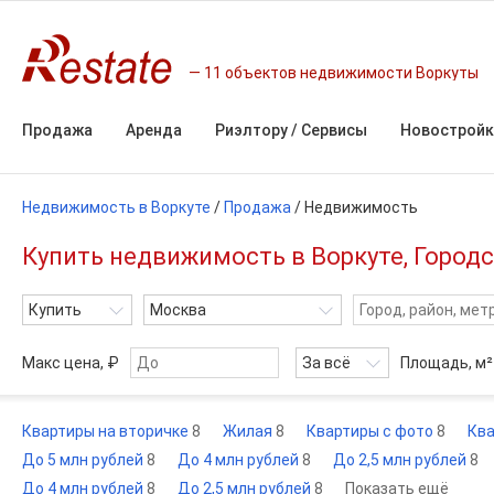
11 объектов недвижимости Воркуты
Продажа
Аренда
Риэлтору / Сервисы
Новостройк
Недвижимость в Воркуте
/
Продажа
/
Недвижимость
Купить недвижимость в Воркуте, Городс
Купить
Москва
Макс цена, ₽
За всё
Площадь,
м²
Квартиры на вторичке
8
Жилая
8
Квартиры с фото
8
Ква
До 5 млн рублей
8
До 4 млн рублей
8
До 2,5 млн рублей
8
До 4 млн рублей
8
До 2,5 млн рублей
8
Показать ещё