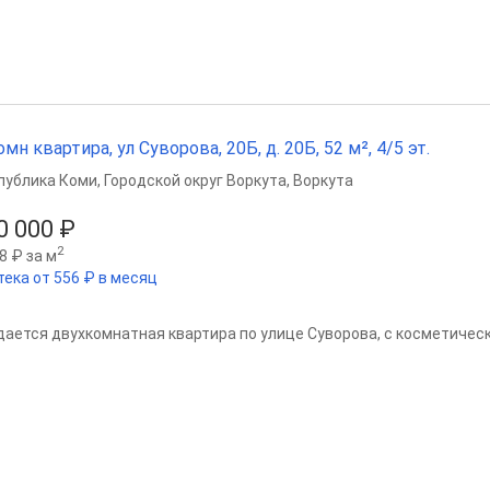
омн квартира, ул Суворова, 20Б, д. 20Б, 52 м², 4/5 эт.
публика Коми
,
Городской округ Воркута
,
Воркута
0 000 ₽
2
8 ₽ за м
тека от 556 ₽ в месяц
дается двухкомнатная квартира по улице Суворова, с косметиче