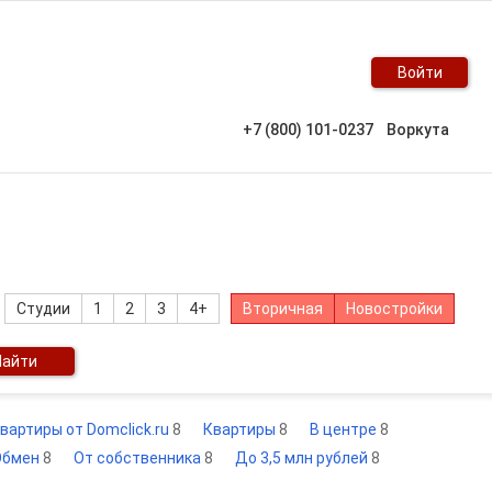
Войти
+7 (800) 101-0237
Воркута
Студии
1
2
3
4+
Вторичная
Новостройки
Найти
вартиры от Domclick.ru
8
Квартиры
8
В центре
8
Обмен
8
От собственника
8
До 3,5 млн рублей
8