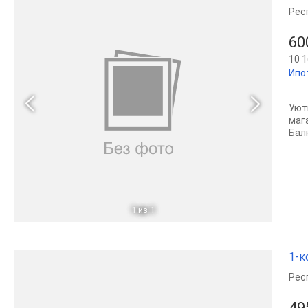
Рес
60
10 1
Ипо
Уют
маг
Бал
1
из 1
1-к
Рес
49