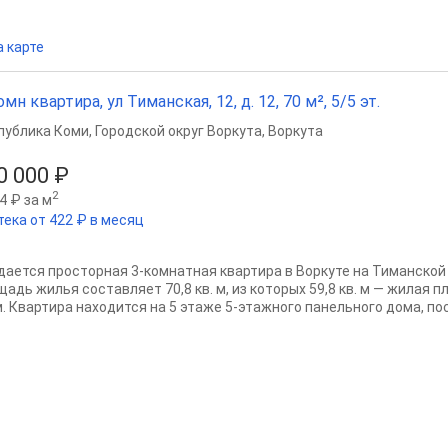
а карте
омн квартира, ул Тиманская, 12, д. 12, 70 м², 5/5 эт.
публика Коми
,
Городской округ Воркута
,
Воркута
0 000 ₽
2
4 ₽ за м
тека от 422 ₽ в месяц
дается просторная 3-комнатная квартира в Воркуте на Тиманской 
адь жилья составляет 70,8 кв. м, из которых 59,8 кв. м — жилая п
м. Квартира находится на 5 этаже 5-этажного панельного дома, пос