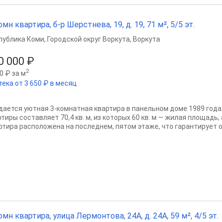
омн квартира, б-р Шерстнева, 19, д. 19, 71 м², 5/5 эт.
публика Коми
,
Городской округ Воркута
,
Воркута
0 000 ₽
2
0 ₽ за м
тека от 3 650 ₽ в месяц
дается уютная 3-комнатная квартира в панельном доме 1989 год
тиры составляет 70,4 кв. м, из которых 60 кв. м — жилая площадь, а
ртира расположена на последнем, пятом этаже, что гарантирует от
омн квартира, улица Лермонтова, 24А, д. 24А, 59 м², 4/5 эт.