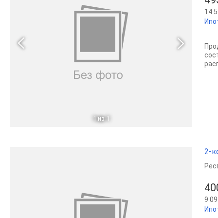
14 5
Ипо
Про
сост
рас
1
из 1
2-к
Рес
40
9 09
Ипо