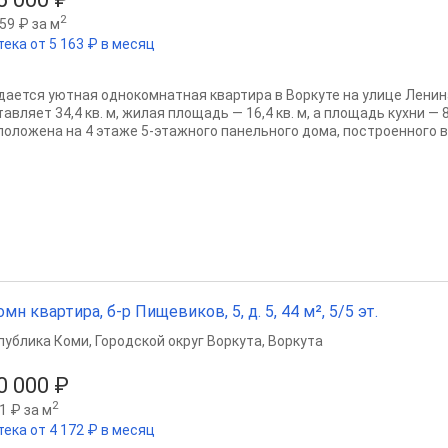
2
59 ₽ за м
тека от 5 163 ₽ в месяц
дается уютная однокомнатная квартира в Воркуте на улице Ленин
авляет 34,4 кв. м, жилая площадь — 16,4 кв. м, а площадь кухни — 8
положена на 4 этаже 5-этажного панельного дома, построенного в 
омн квартира, б-р Пищевиков, 5, д. 5, 44 м², 5/5 эт.
публика Коми
,
Городской округ Воркута
,
Воркута
0 000 ₽
2
1 ₽ за м
тека от 4 172 ₽ в месяц