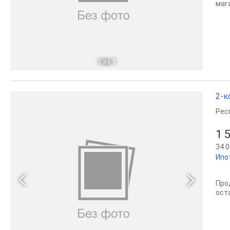
маг
1
из 1
2-к
Рес
1 
34 0
Ипо
Про
ост