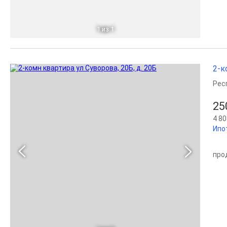
1
из 1
2-к
Рес
25
4 80
Ипо
про