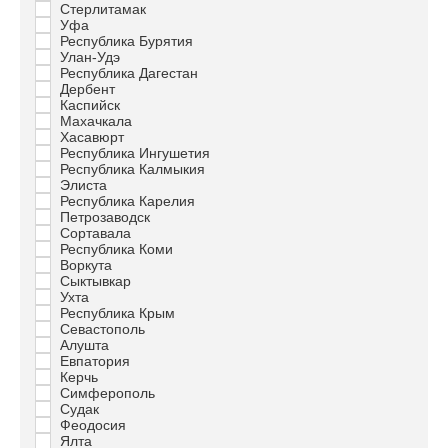
Стерлитамак
Уфа
Республика Бурятия
Улан-Удэ
Республика Дагестан
Дербент
Каспийск
Махачкала
Хасавюрт
Республика Ингушетия
Республика Калмыкия
Элиста
Республика Карелия
Петрозаводск
Сортавала
Республика Коми
Воркута
Сыктывкар
Ухта
Республика Крым
Севастополь
Алушта
Евпатория
Керчь
Симферополь
Судак
Феодосия
Ялта