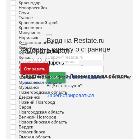
Краснодар
Новороссийск
Сочи
Туапсе
Красноярский край
Красноярск
Минусинск
Норильск
Вход на Restate.ru
Курганская область
Курган
Оставить оценку о странице
Выбрать город
Email
Курская область
Курск
Липецкая область
Пароль
Москва
и
Московская область
Липецк
Отправить
Магаданская область
Санкт-Петербург
и
Ленинградская область
Магадан
Отправляя данную форму, вы соглашаетесь на обработку
Забыли пароль
Войти
Мурманская область
персональных данных
Ещё нет аккаунта?
Мурманск
Нижегородская область
Зарегистрироваться
Дзержинск
Нижний Новгород
Саров
Новгородская область
Великий Новгород
Новосибирская область
Бердск
Новосибирск
Омская область