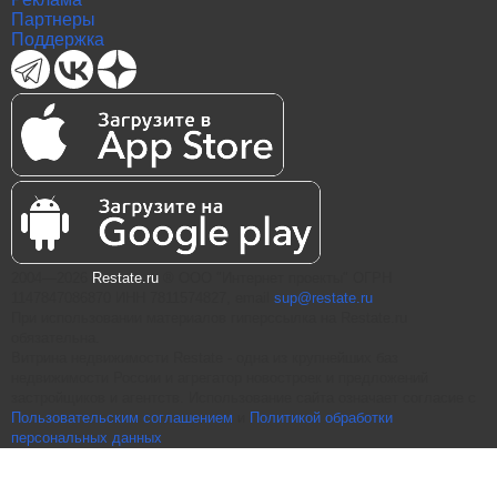
Партнеры
Поддержка
2004—2026
Restate.ru
® ООО "Интернет проекты" ОГРН
1147847086870 ИНН 7811574827, email
sup@restate.ru
При использовании материалов гиперссылка на Restate.ru
обязательна.
Витрина недвижимости Restate - одна из крупнейших баз
недвижимости России и агрегатор новостроек и предложений
застройщиков и агентств. Использование сайта означает согласие с
Пользовательским соглашением
и
Политикой обработки
персональных данных