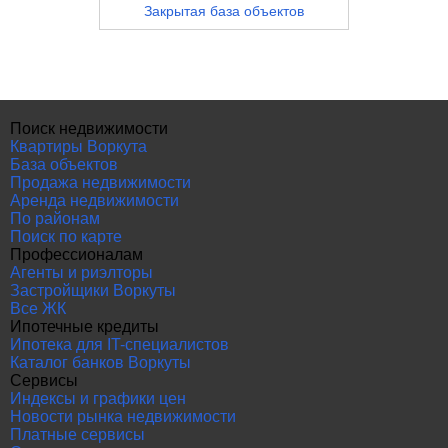
Закрытая база объектов
Поиск недвижимости
Квартиры Воркута
База объектов
Продажа недвижимости
Аренда недвижимости
По районам
Поиск по карте
Профессионалам
Агенты и риэлторы
Застройщики Воркуты
Все ЖК
Ипотечные кредиты
Ипотека для IT-специалистов
Каталог банков Воркуты
Сервисы
Индексы и графики цен
Новости рынка недвижимости
Платные сервисы