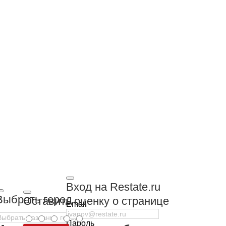
Вход на Restate.ru
Выбрать город
Оставить оценку о странице
Email
Пароль