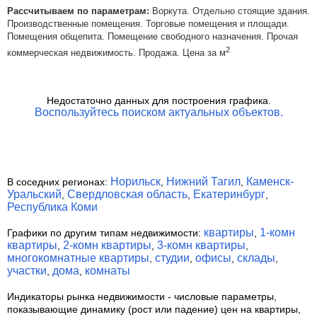
Рассчитываем по параметрам:
Воркута. Отдельно стоящие здания.
Производственные помещения. Торговые помещения и площади.
Помещения общепита. Помещение свободного назначения. Прочая
2
коммерческая недвижимость. Продажа. Цена за м
Недостаточно данных для построения графика.
Воспользуйтесь поиском актуальных объектов.
Норильск
Нижний Тагил
Каменск-
В соседних регионах:
,
,
Уральский
Свердловская область
Екатеринбург
,
,
,
Республика Коми
квартиры
1-комн
Графики по другим типам недвижимости:
,
квартиры
2-комн квартиры
3-комн квартиры
,
,
,
многокомнатные квартиры
студии
офисы
склады
,
,
,
,
участки
дома
комнаты
,
,
Индикаторы рынка недвижимости
- числовые параметры,
показывающие динамику (рост или падение) цен на квартиры,