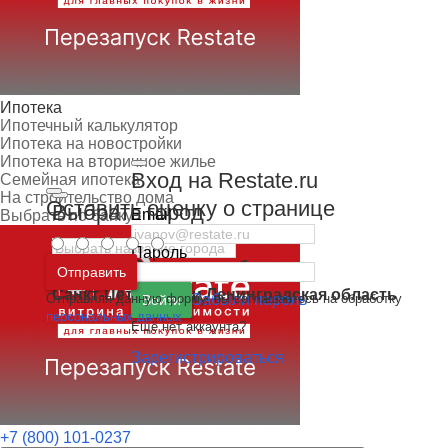
Ипотека
Ипотечный калькулятор
Ипотека на новостройки
Ипотека на вторичное жилье
Вход на Restate.ru
Семейная ипотека
На строительство дома
Оставить оценку о странице
Выбрать город
Email
Выбрать по банку
Пароль
Москва
и
Московская область
Отправить
Санкт-Петербург
и
Ленинградская область
Отправляя данную форму, вы соглашаетесь на обработку
Забыли пароль
Войти
персональных данных
Ещё нет аккаунта?
Зарегистрироваться
+7 (800) 101-0237