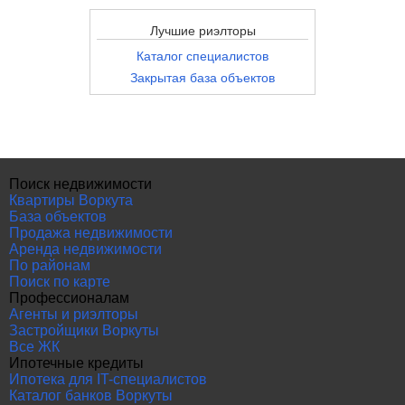
Лучшие риэлторы
Каталог специалистов
Закрытая база объектов
Поиск недвижимости
Квартиры Воркута
База объектов
Продажа недвижимости
Аренда недвижимости
По районам
Поиск по карте
Профессионалам
Агенты и риэлторы
Застройщики Воркуты
Все ЖК
Ипотечные кредиты
Ипотека для IT-специалистов
Каталог банков Воркуты