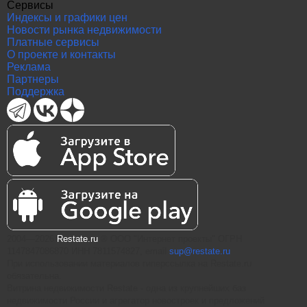
Сервисы
Индексы и графики цен
Новости рынка недвижимости
Платные сервисы
О проекте и контакты
Реклама
Партнеры
Поддержка
2004—2026
Restate.ru
® ООО "Интернет проекты" ОГРН
1147847086870 ИНН 7811574827, email
sup@restate.ru
При использовании материалов гиперссылка на Restate.ru
обязательна.
Витрина недвижимости Restate - одна из крупнейших баз
недвижимости России и агрегатор новостроек и предложений